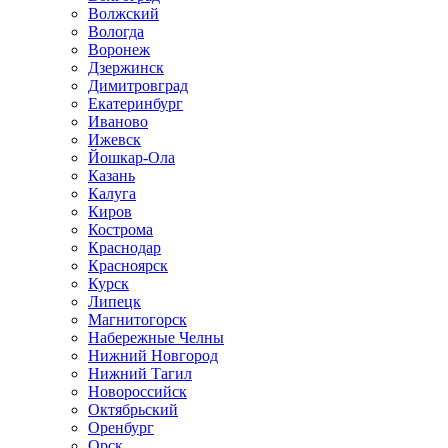
Волжский
Вологда
Воронеж
Дзержинск
Димитровград
Екатеринбург
Иваново
Ижевск
Йошкар-Ола
Казань
Калуга
Киров
Кострома
Краснодар
Красноярск
Курск
Липецк
Магнитогорск
Набережные Челны
Нижний Новгород
Нижний Тагил
Новороссийск
Октябрьский
Оренбург
Орск