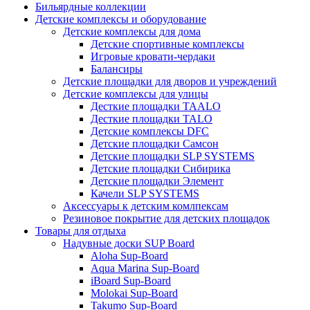
Бильярдные коллекции
Детские комплексы и оборудование
Детские комплексы для дома
Детские спортивные комплексы
Игровые кровати-чердаки
Балансиры
Детские площадки для дворов и учреждений
Детские комплексы для улицы
Десткие площадки TAALO
Десткие площадки TALO
Детские комплексы DFC
Детские площадки Самсон
Детские площадки SLP SYSTEMS
Детские площадки Сибирика
Детские площадки Элемент
Качели SLP SYSTEMS
Аксессуары к детским комлпексам
Резиновое покрытие для детских площадок
Товары для отдыха
Надувные доски SUP Board
Aloha Sup-Board
Aqua Marina Sup-Board
iBoard Sup-Board
Molokai Sup-Board
Takumo Sup-Board