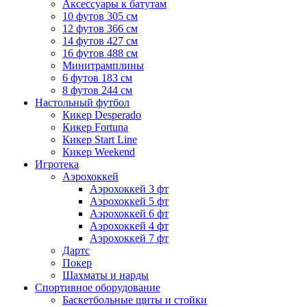
Аксессуары к батутам
10 футов 305 см
12 футов 366 см
14 футов 427 см
16 футов 488 см
Минитрамплины
6 футов 183 см
8 футов 244 см
Настольный футбол
Кикер Desperado
Кикер Fortuna
Кикер Start Line
Кикер Weekend
Игротека
Аэрохоккей
Аэрохоккей 3 фт
Аэрохоккей 5 фт
Аэрохоккей 6 фт
Аэрохоккей 4 фт
Аэрохоккей 7 фт
Дартс
Покер
Шахматы и нарды
Спортивное оборудование
Баскетбольные щиты и стойки