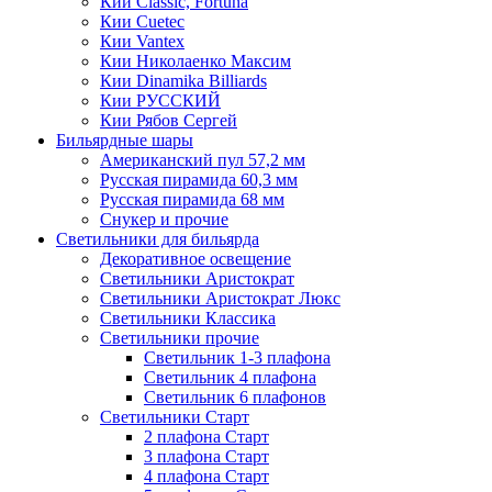
Кии Classic, Fortuna
Кии Cuetec
Кии Vantex
Кии Николаенко Максим
Кии Dinamika Billiards
Кии РУССКИЙ
Кии Рябов Сергей
Бильярдные шары
Американский пул 57,2 мм
Русская пирамида 60,3 мм
Русская пирамида 68 мм
Снукер и прочие
Светильники для бильярда
Декоративное освещение
Светильники Аристократ
Светильники Аристократ Люкс
Светильники Классика
Светильники прочие
Светильник 1-3 плафона
Светильник 4 плафона
Светильник 6 плафонов
Светильники Старт
2 плафона Старт
3 плафона Старт
4 плафона Старт