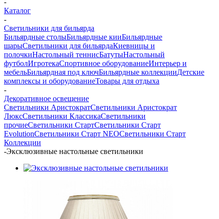
-
Каталог
-
Светильники для бильярда
Бильярдные столы
Бильярдные кии
Бильярдные
шары
Светильники для бильярда
Киевницы и
полочки
Настольный теннис
Батуты
Настольный
футбол
Игротека
Спортивное оборудование
Интерьер и
мебель
Бильярдная под ключ
Бильярдные коллекции
Детские
комплексы и оборудование
Товары для отдыха
-
Декоративное освещение
Светильники Аристократ
Светильники Аристократ
Люкс
Светильники Классика
Светильники
прочие
Светильники Старт
Светильники Старт
Evolution
Светильники Старт NEO
Светильники Старт
Коллекции
-
Эксклюзивные настольные светильники