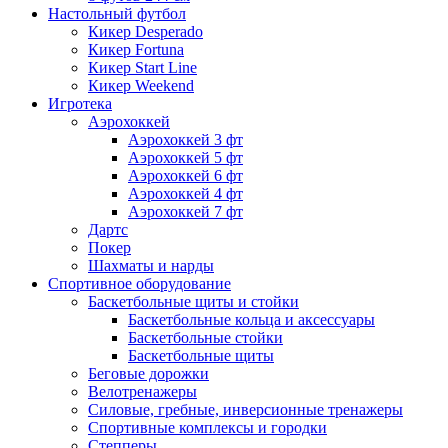
Настольный футбол
Кикер Desperado
Кикер Fortuna
Кикер Start Line
Кикер Weekend
Игротека
Аэрохоккей
Аэрохоккей 3 фт
Аэрохоккей 5 фт
Аэрохоккей 6 фт
Аэрохоккей 4 фт
Аэрохоккей 7 фт
Дартс
Покер
Шахматы и нарды
Спортивное оборудование
Баскетбольные щиты и стойки
Баскетбольные кольца и аксессуары
Баскетбольные стойки
Баскетбольные щиты
Беговые дорожки
Велотренажеры
Силовые, гребные, инверсионные тренажеры
Спортивные комплексы и городки
Степперы