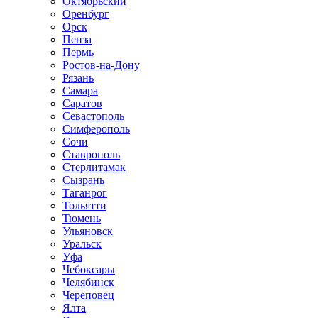
Октябрьский
Оренбург
Орск
Пенза
Пермь
Ростов-на-Дону
Рязань
Самара
Саратов
Севастополь
Симферополь
Сочи
Ставрополь
Стерлитамак
Сызрань
Таганрог
Тольятти
Тюмень
Ульяновск
Уральск
Уфа
Чебоксары
Челябинск
Череповец
Ялта