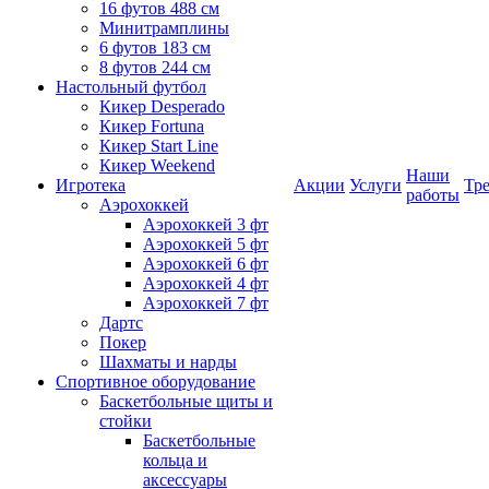
16 футов 488 см
Минитрамплины
6 футов 183 см
8 футов 244 см
Настольный футбол
Кикер Desperado
Кикер Fortuna
Кикер Start Line
Кикер Weekend
Наши
Игротека
Акции
Услуги
Тр
работы
Аэрохоккей
Аэрохоккей 3 фт
Аэрохоккей 5 фт
Аэрохоккей 6 фт
Аэрохоккей 4 фт
Аэрохоккей 7 фт
Дартс
Покер
Шахматы и нарды
Спортивное оборудование
Баскетбольные щиты и
стойки
Баскетбольные
кольца и
аксессуары