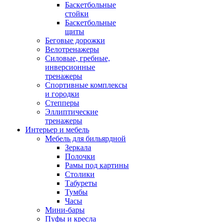
Баскетбольные
стойки
Баскетбольные
щиты
Беговые дорожки
Велотренажеры
Силовые, гребные,
инверсионные
тренажеры
Спортивные комплексы
и городки
Степперы
Эллиптические
тренажеры
Интерьер и мебель
Мебель для бильярдной
Зеркала
Полочки
Рамы под картины
Столики
Табуреты
Тумбы
Часы
Мини-бары
Пуфы и кресла