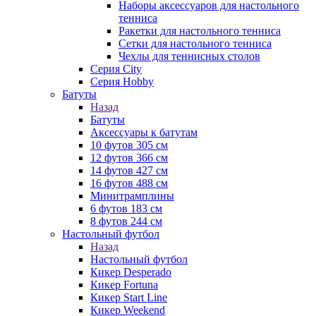
Наборы аксессуаров для настольного
тенниса
Ракетки для настольного тенниса
Сетки для настольного тенниса
Чехлы для теннисных столов
Серия City
Серия Hobby
Батуты
Назад
Батуты
Аксессуары к батутам
10 футов 305 см
12 футов 366 см
14 футов 427 см
16 футов 488 см
Минитрамплины
6 футов 183 см
8 футов 244 см
Настольный футбол
Назад
Настольный футбол
Кикер Desperado
Кикер Fortuna
Кикер Start Line
Кикер Weekend