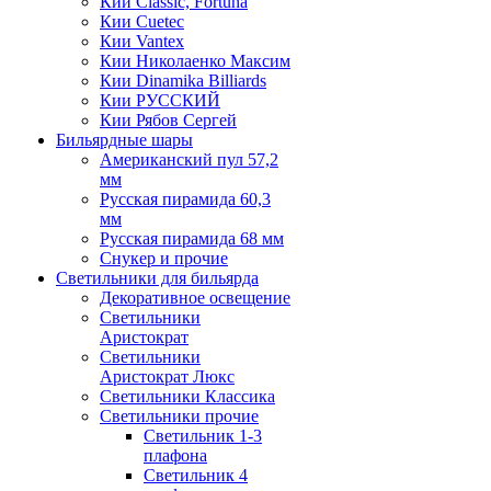
Кии Classic, Fortuna
Кии Cuetec
Кии Vantex
Кии Николаенко Максим
Кии Dinamika Billiards
Кии РУССКИЙ
Кии Рябов Сергей
Бильярдные шары
Американский пул 57,2
мм
Русская пирамида 60,3
мм
Русская пирамида 68 мм
Снукер и прочие
Светильники для бильярда
Декоративное освещение
Светильники
Аристократ
Светильники
Аристократ Люкс
Светильники Классика
Светильники прочие
Светильник 1-3
плафона
Светильник 4