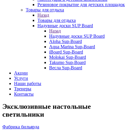
Резиновое покрытие для детских площадок
Товары для отдыха
Назад
Товары для отдыха
Надувные доски SUP Board
Назад
Надувные доски SUP Board
Aloha Sup-Board
Aqua Marina Sup-Board
iBoard Sup-Board
Molokai Sup-Board
Takumo Sup-Board
Весла Sup-Board
Акции
Услуги
Наши работы
Тренеры
Контакты
Эксклюзивные настольные
светильники
Фабрика бильярда