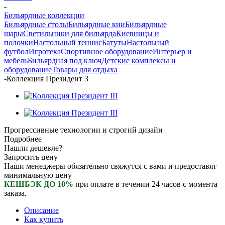
-
Бильярдные коллекции
Бильярдные столы
Бильярдные кии
Бильярдные
шары
Светильники для бильярда
Киевницы и
полочки
Настольный теннис
Батуты
Настольный
футбол
Игротека
Спортивное оборудование
Интерьер и
мебель
Бильярдная под ключ
Детские комплексы и
оборудование
Товары для отдыха
-
Коллекция Президент 3
Прогрессивные технологии и строгий дизайн
Подробнее
Нашли дешевле?
Запросить цену
Наши менеджеры обязательно свяжутся с вами и предоставят
минимальную цену
КЕШБЭК ДО 10%
при оплате в течении 24 часов с момента
заказа.
Описание
Как купить