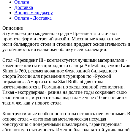
Оплата
Доставка
Вопрос менеджеру
Оплата - Доставка
Описание
Эту коллекцию модельного ряда «Президент» отличают
простота форм и строгий дизайн. Массивные квадратные
ноги бильярдного стола и столика придают основательность и
устойчивость визуальному облику всей коллекции.
Стол «Президент III» комплектуется лучшими материалами -
каменные плиты из природного сланца Ardesit-lux, сукно Iwan
Simonis 760, рекомендованное Федерацией бильярдного
спорта России для проведения турниров по «Русской
пирамиде». Амортизаторы Start Brilliant для стола
изготавливаются в Германии по эксклюзивной технологии.
Такая «экструдерная» резина на долгие годы сохраняет свою
эластичность, и угол отскока шара даже через 10 лет остается
таким же, как у нового стола.
Конструктивные особенности стола остались неизменными. В
основе стола – автономная металлическая несущая
конструкция с поперечными швеллерами, гарантирующая
абсолютную статичность. Именно благодаря этой уникальной