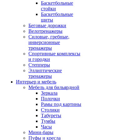
Баскетбольные
стойки
Баскетбольные
щиты
Беговые дорожки
Велотренажеры
Силовые, гребные,
инверсионные
тренажеры
Спортивные комплексы
и городки
Степперы
Эллиптические
тренажеры
Интерьер и мебель
Мебель для бильярдной
Зеркала
Полочки
Рамы под картины
Столики
Табуреты
Тумбы
Часы
Мини-бары
Пуфы и кресла