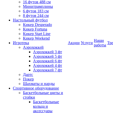
16 футов 488 см
Минитрамплины
6 футов 183 см
8 футов 244 см
Настольный футбол
Кикер Desperado
Кикер Fortuna
Кикер Start Line
Кикер Weekend
Наши
Игротека
Акции
Услуги
Тр
работы
Аэрохоккей
Аэрохоккей 3 фт
Аэрохоккей 5 фт
Аэрохоккей 6 фт
Аэрохоккей 4 фт
Аэрохоккей 7 фт
Дартс
Покер
Шахматы и нарды
Спортивное оборудование
Баскетбольные щиты и
стойки
Баскетбольные
кольца и
аксессуары