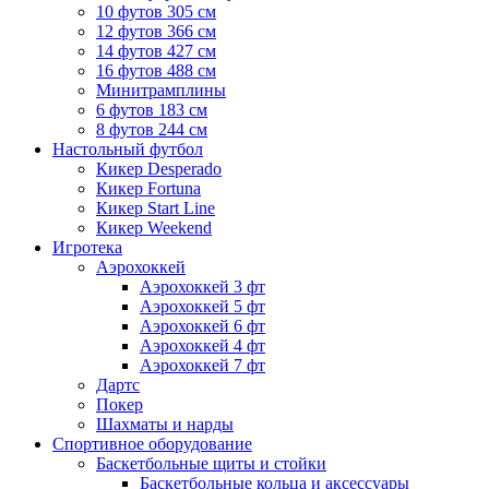
10 футов 305 см
12 футов 366 см
14 футов 427 см
16 футов 488 см
Минитрамплины
6 футов 183 см
8 футов 244 см
Настольный футбол
Кикер Desperado
Кикер Fortuna
Кикер Start Line
Кикер Weekend
Игротека
Аэрохоккей
Аэрохоккей 3 фт
Аэрохоккей 5 фт
Аэрохоккей 6 фт
Аэрохоккей 4 фт
Аэрохоккей 7 фт
Дартс
Покер
Шахматы и нарды
Спортивное оборудование
Баскетбольные щиты и стойки
Баскетбольные кольца и аксессуары