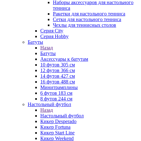
Наборы аксессуаров для настольного
тенниса
Ракетки для настольного тенниса
Сетки для настольного тенниса
Чехлы для теннисных столов
Серия City
Серия Hobby
Батуты
Назад
Батуты
Аксессуары к батутам
10 футов 305 см
12 футов 366 см
14 футов 427 см
16 футов 488 см
Минитрамплины
6 футов 183 см
8 футов 244 см
Настольный футбол
Назад
Настольный футбол
Кикер Desperado
Кикер Fortuna
Кикер Start Line
Кикер Weekend