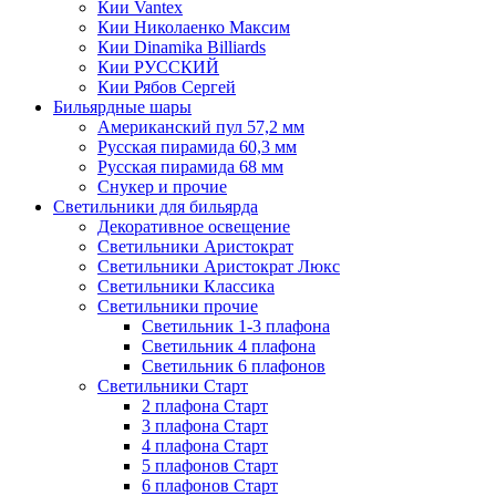
Кии Vantex
Кии Николаенко Максим
Кии Dinamika Billiards
Кии РУССКИЙ
Кии Рябов Сергей
Бильярдные шары
Американский пул 57,2 мм
Русская пирамида 60,3 мм
Русская пирамида 68 мм
Снукер и прочие
Светильники для бильярда
Декоративное освещение
Светильники Аристократ
Светильники Аристократ Люкс
Светильники Классика
Светильники прочие
Светильник 1-3 плафона
Светильник 4 плафона
Светильник 6 плафонов
Светильники Старт
2 плафона Старт
3 плафона Старт
4 плафона Старт
5 плафонов Старт
6 плафонов Старт