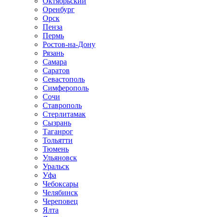
Октябрьский
Оренбург
Орск
Пенза
Пермь
Ростов-на-Дону
Рязань
Самара
Саратов
Севастополь
Симферополь
Сочи
Ставрополь
Стерлитамак
Сызрань
Таганрог
Тольятти
Тюмень
Ульяновск
Уральск
Уфа
Чебоксары
Челябинск
Череповец
Ялта