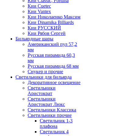
Кии Classic, Fortuna
Кии Cuetec
Кии Vantex
Кии Николаенко Максим
Кии Dinamika Billiards
Кии РУССКИЙ
Кии Рябов Сергей
Бильярдные шары
Американский пул 57,2
мм
Русская пирамида 60,3
мм
Русская пирамида 68 мм
Снукер и прочие
Светильники для бильярда
Декоративное освещение
Светильники
Аристократ
Светильники
Аристократ Люкс
Светильники Классика
Светильники прочие
Светильник 1-3
плафона
Светильник 4