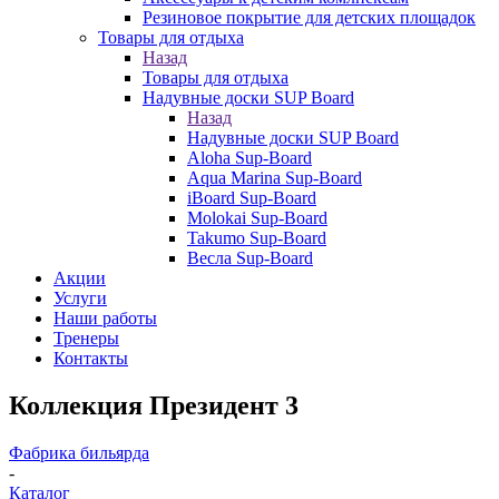
Резиновое покрытие для детских площадок
Товары для отдыха
Назад
Товары для отдыха
Надувные доски SUP Board
Назад
Надувные доски SUP Board
Aloha Sup-Board
Aqua Marina Sup-Board
iBoard Sup-Board
Molokai Sup-Board
Takumo Sup-Board
Весла Sup-Board
Акции
Услуги
Наши работы
Тренеры
Контакты
Коллекция Президент 3
Фабрика бильярда
-
Каталог