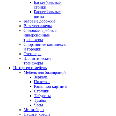
Баскетбольные
стойки
Баскетбольные
щиты
Беговые дорожки
Велотренажеры
Силовые, гребные,
инверсионные
тренажеры
Спортивные комплексы
и городки
Степперы
Эллиптические
тренажеры
Интерьер и мебель
Мебель для бильярдной
Зеркала
Полочки
Рамы под картины
Столики
Табуреты
Тумбы
Часы
Мини-бары
Пуфы и кресла