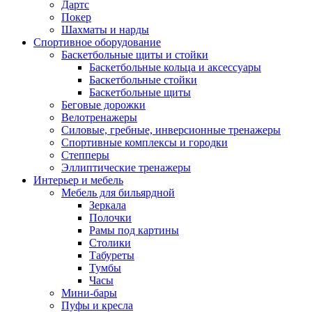
Дартс
Покер
Шахматы и нарды
Спортивное оборудование
Баскетбольные щиты и стойки
Баскетбольные кольца и аксессуары
Баскетбольные стойки
Баскетбольные щиты
Беговые дорожки
Велотренажеры
Силовые, гребные, инверсионные тренажеры
Спортивные комплексы и городки
Степперы
Эллиптические тренажеры
Интерьер и мебель
Мебель для бильярдной
Зеркала
Полочки
Рамы под картины
Столики
Табуреты
Тумбы
Часы
Мини-бары
Пуфы и кресла