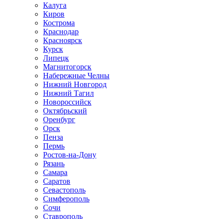
Калуга
Киров
Кострома
Краснодар
Красноярск
Курск
Липецк
Магнитогорск
Набережные Челны
Нижний Новгород
Нижний Тагил
Новороссийск
Октябрьский
Оренбург
Орск
Пенза
Пермь
Ростов-на-Дону
Рязань
Самара
Саратов
Севастополь
Симферополь
Сочи
Ставрополь