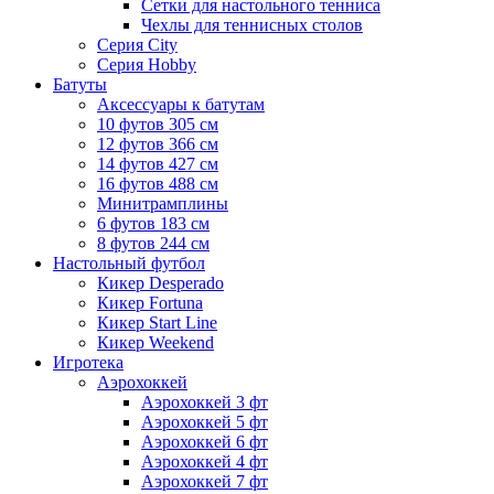
Сетки для настольного тенниса
Чехлы для теннисных столов
Серия City
Серия Hobby
Батуты
Аксессуары к батутам
10 футов 305 см
12 футов 366 см
14 футов 427 см
16 футов 488 см
Минитрамплины
6 футов 183 см
8 футов 244 см
Настольный футбол
Кикер Desperado
Кикер Fortuna
Кикер Start Line
Кикер Weekend
Игротека
Аэрохоккей
Аэрохоккей 3 фт
Аэрохоккей 5 фт
Аэрохоккей 6 фт
Аэрохоккей 4 фт
Аэрохоккей 7 фт