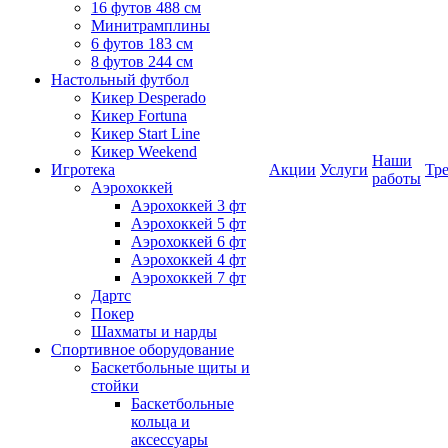
16 футов 488 см
Минитрамплины
6 футов 183 см
8 футов 244 см
Настольный футбол
Кикер Desperado
Кикер Fortuna
Кикер Start Line
Кикер Weekend
Наши
Игротека
Акции
Услуги
Тр
работы
Аэрохоккей
Аэрохоккей 3 фт
Аэрохоккей 5 фт
Аэрохоккей 6 фт
Аэрохоккей 4 фт
Аэрохоккей 7 фт
Дартс
Покер
Шахматы и нарды
Спортивное оборудование
Баскетбольные щиты и
стойки
Баскетбольные
кольца и
аксессуары