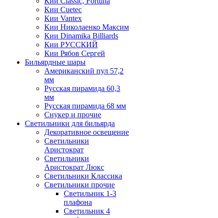
Кии Classic, Fortuna
Кии Cuetec
Кии Vantex
Кии Николаенко Максим
Кии Dinamika Billiards
Кии РУССКИЙ
Кии Рябов Сергей
Бильярдные шары
Американский пул 57,2
мм
Русская пирамида 60,3
мм
Русская пирамида 68 мм
Снукер и прочие
Светильники для бильярда
Декоративное освещение
Светильники
Аристократ
Светильники
Аристократ Люкс
Светильники Классика
Светильники прочие
Светильник 1-3
плафона
Светильник 4