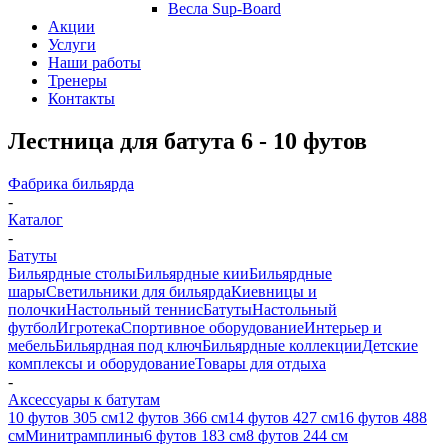
Весла Sup-Board
Акции
Услуги
Наши работы
Тренеры
Контакты
Лестница для батута 6 - 10 футов
Фабрика бильярда
-
Каталог
-
Батуты
Бильярдные столы
Бильярдные кии
Бильярдные
шары
Светильники для бильярда
Киевницы и
полочки
Настольный теннис
Батуты
Настольный
футбол
Игротека
Спортивное оборудование
Интерьер и
мебель
Бильярдная под ключ
Бильярдные коллекции
Детские
комплексы и оборудование
Товары для отдыха
-
Аксессуары к батутам
10 футов 305 см
12 футов 366 см
14 футов 427 см
16 футов 488
см
Минитрамплины
6 футов 183 см
8 футов 244 см